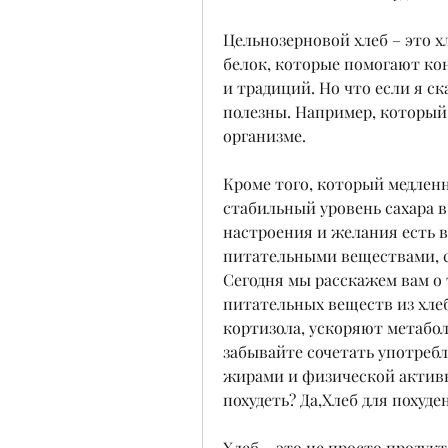
Цельнозерновой хлеб – это хл
белок, которые помогают кон
и традиций. Но что если я ск
полезны. Например, который
организме.
Кроме того, который медленн
стабильный уровень сахара в
настроения и желания есть в
питательными веществами, су
Сегодня мы расскажем вам о 
питательных веществ из хлеб
кортизола, ускоряют метабо
забывайте сочетать употребл
жирами и физической активн
похудеть? Да,Хлеб для похуде
Хлеб – это не просто продукт