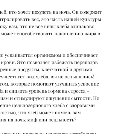
еб, кто хочет похудеть на ночь. Он содержит 
тролировать вес, это часть нашей культуры 
ажу вам, что не все виды хлеба одинаково 
 может способствовать накоплению жира в 
о усваивается организмом и обеспечивает 
 крови. Это позволяет избежать перепадов 
редные продукты, клетчаткой и другими 
ществует вид хлеба, вы не ослышались! 
том, которые помогают улучшить усвоение 
а и снизить уровень гормона стресса – 
лизм и стимулируют ощущение сытости. Не 
ение цельнозернового хлеба с здоровыми 
остью, что хлеб может помочь вам 
ния на ночь: миф или реальность?
, которые не только ускоряют метаболизм, 