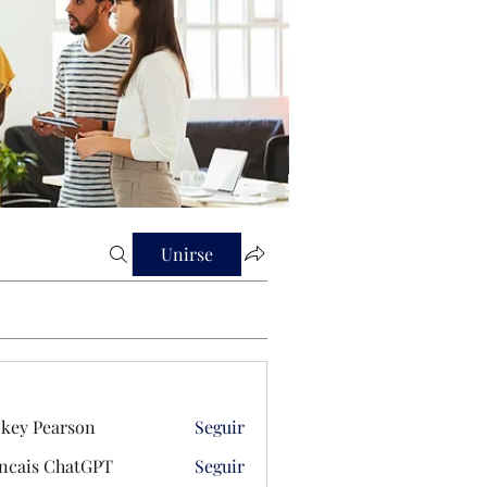
Unirse
key Pearson
Seguir
ncais ChatGPT
Seguir