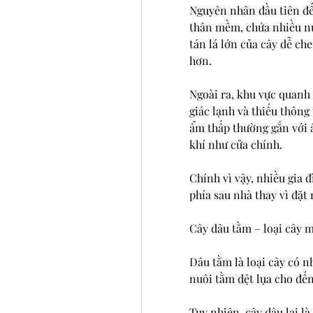
Nguyên nhân đầu tiên đến
thân mềm, chứa nhiều nư
tán lá lớn của cây dễ che
hơn.
Ngoài ra, khu vực quanh 
giác lạnh và thiếu thông
ẩm thấp thường gắn với 
khí như cửa chính.
Chính vì vậy, nhiều gia 
phía sau nhà thay vì đặt 
Cây dâu tằm – loại cây 
Dâu tằm là loại cây có nh
nuôi tằm dệt lụa cho đến
Tuy nhiên, cây dâu lại l