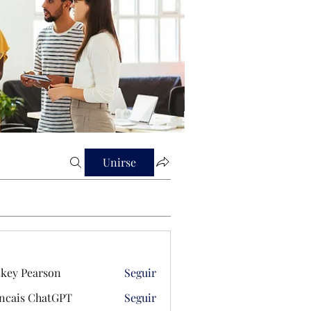
Unirse
key Pearson
Seguir
ncais ChatGPT
Seguir