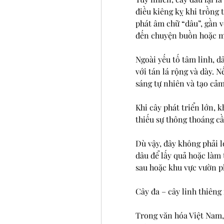
điều kiêng kỵ khi trồng 
phát âm chữ “dâu”, gần v
đến chuyện buồn hoặc m
Ngoài yếu tố tâm linh, d
với tán lá rộng và dày. N
sáng tự nhiên và tạo cảm
Khi cây phát triển lớn, k
thiếu sự thông thoáng cầ
Dù vậy, đây không phải l
dâu để lấy quả hoặc làm 
sau hoặc khu vực vườn ph
Cây đa – cây linh thiên
Trong văn hóa Việt Nam, 