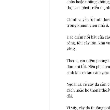
chùa hoặc những không gi
thọ cao, phát triển mạnh
Chính vì yếu tố linh thi
trong khuôn viên nhà ở, 
Đặc điểm nổi bật của cây 
rộng. Khi cây lớn, khu v
sáng.
Theo quan niệm phong th
đón khí tốt. Nếu phía tr
sinh khí và tạo cảm giác
Ngoài ra, rễ cây đa còn
gạch hoặc hệ thống thoát
dài.
Vì vậy, cây đa thường ph