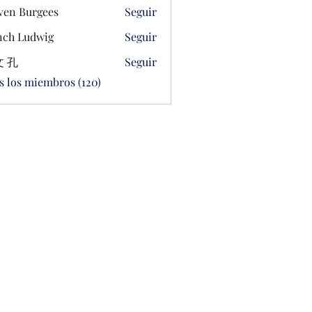
ven Burgees
Seguir
ch Ludwig
Seguir
 孔
Seguir
s los miembros (120)