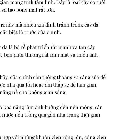
an mang tính tâm linh. Đây là loại cây có tuổi 
 và tạo bóng mát rất lớn.
êng này mà nhiều gia đình tránh trồng cây đa 
đặc biệt là trước cửa chính.
đa là bộ rễ phát triển rất mạnh và tán cây 
ực bên dưới thường rất râm mát và thiếu ánh 
ủy, cửa chính cần thông thoáng và sáng sủa để 
ước nhà quá tối hoặc ẩm thấp sẽ dễ làm giảm 
 nặng nề cho không gian sống.
 có khả năng làm ảnh hưởng đến nền móng, sân 
 nước nếu trồng quá gần nhà trong thời gian 
ù hợp với những khuôn viên rộng lớn, công viên 