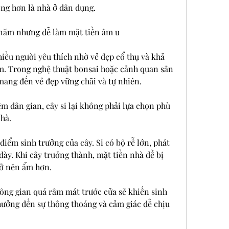
ng hơn là nhà ở dân dụng.
 năm nhưng dễ làm mặt tiền âm u
hiều người yêu thích nhờ vẻ đẹp cổ thụ và khả 
. Trong nghệ thuật bonsai hoặc cảnh quan sân 
mang đến vẻ đẹp vững chãi và tự nhiên.
m dân gian, cây si lại không phải lựa chọn phù 
hà.
ểm sinh trưởng của cây. Si có bộ rễ lớn, phát 
dày. Khi cây trưởng thành, mặt tiền nhà dễ bị 
rở nên ẩm hơn.
ông gian quá râm mát trước cửa sẽ khiến sinh 
hưởng đến sự thông thoáng và cảm giác dễ chịu 