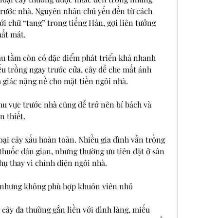
trước nhà. Nguyên nhân chủ yếu đến từ cách 
ới chữ “tang” trong tiếng Hán, gợi liên tưởng 
ất mát.
âu tằm còn có đặc điểm phát triển khá nhanh 
ếu trồng ngay trước cửa, cây dễ che mất ánh 
 giác nặng nề cho mặt tiền ngôi nhà.
hu vực trước nhà cũng dễ trở nên bí bách và 
n thiết.
oại cây xấu hoàn toàn. Nhiều gia đình vẫn trồng 
thuốc dân gian, nhưng thường ưu tiên đặt ở sân 
ụ thay vì chính diện ngôi nhà.
g nhưng không phù hợp khuôn viên nhỏ
cây đa thường gắn liền với đình làng, miếu 