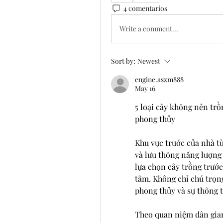
4 comentarios
Write a comment...
Sort by:
Newest
engine.aszm888
May 16
5 loại cây không nên trồ
phong thủy
Khu vực trước cửa nhà từ
và lưu thông năng lượng 
lựa chọn cây trồng trước
tâm. Không chỉ chú trọng
phong thủy và sự thông t
Theo quan niệm dân gian,