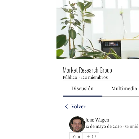
Market Research Group
Público
·
120 miembros
Discusión
Multimedia
Volver
Jose Wages
12 de mayo de 2026
·
se unió
0