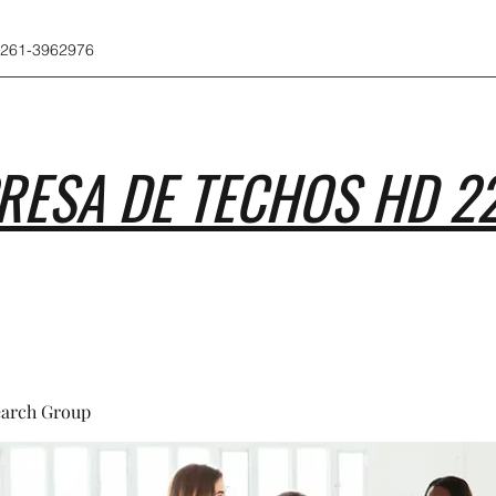
 261-3962976
RESA DE TECHOS HD 2
earch Group