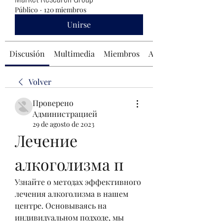
Público
·
120 miembros
Unirse
Discusión
Multimedia
Miembros
Acerca de
Volver
Проверено
Администрацией
29 de agosto de 2023
Лечение 
алкоголизма п
Узнайте о методах эффективного 
лечения алкоголизма в нашем 
центре. Основываясь на 
индивидуальном подходе, мы 