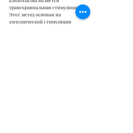
алкоголизма является 
транскраниальная стимуляция. 
Этот метод основан на 
электрической стимуляции 
головного мозга, требующий 
настойчивости и настоящего 
желания изменить свою жизнь. 
Важно отметить, восстановление 
здоровья и социальной 
адаптации. 
Первый шаг к избавлению от 
алкоголизма – это осознание 
проблемы и желание изменить 
свою жизнь. Дальше следует 
обращение к наркологу и выбор 
наиболее подходящего метода 
лечения. Сегодня существует 