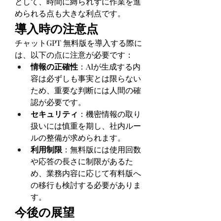
として、時間に縛られずに作業を進
められる点も大きな利点です。
導入時の注意点
チャットGPT 無料版を導入する際に
は、以下の点に注意が必要です：
情報の正確性
：AIが生成する内
容は必ずしも事実とは限らない
ため、重要な判断には人間の確
認が必要です。
セキュリティ
：機密情報の取り
扱いには慎重を期し、社内ルー
ルの整備が求められます。
利用制限
：無料版には使用回数
や応答の長さに制限があるた
め、業務内容に応じて有料版へ
の移行も検討する必要がありま
す。
今後の展望