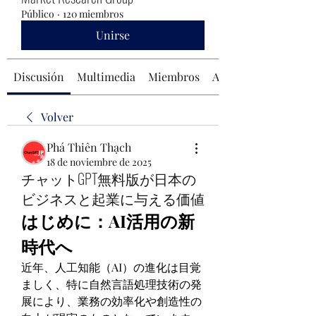
Público
·
120 miembros
Unirse
Discusión
Multimedia
Miembros
Acerca de
Volver
Phá Thiên Thạch
18 de noviembre de 2025
チャットGPT無料版が日本の
ビジネスと起業に与える価値
はじめに：AI活用の新
時代へ
近年、人工知能（AI）の進化は目覚
ましく、特に自然言語処理技術の発
展により、業務の効率化や創造性の