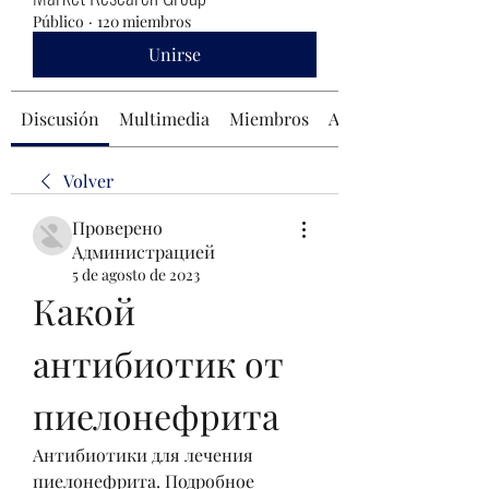
Público
·
120 miembros
Unirse
Discusión
Multimedia
Miembros
Acerca de
Volver
Проверено
Администрацией
5 de agosto de 2023
Какой 
антибиотик от 
пиелонефрита
Антибиотики для лечения 
пиелонефрита. Подробное 