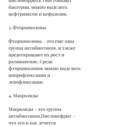
пиелонефрита. Они убивают 
бактерии, можно выделить 
цефтриаксон и цефазолин.
3. Фторхинолоны
Фторхинолоны – это еще одна 
группа антибиотиков, и также 
предотвращают их рост и 
размножение. Среди 
фторхинолонов можно выделить 
ципрофлоксацин и 
левофлоксацин.
4. Макролиды
Макролиды – это группа 
антибиотиков,Пиелонефрит – 
что это и как лечится