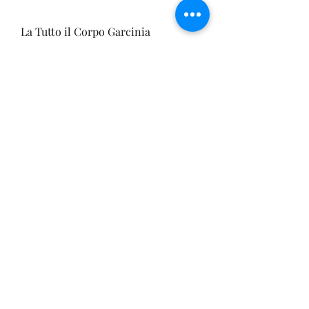
La Tutto il Corpo Garcinia 
Cambogia è un integratore 
alimentare che contiene estratto di 
Garcinia Cambogia al 60% di HCA. 
È prodotto da una società chiamata 
'All Body Naturals' e viene venduto 
online e in alcuni negozi di 
integratori alimentari.
Recensioni della Tutto il Corpo 
Garcinia Cambogia
Per capire se la Tutto il Corpo 