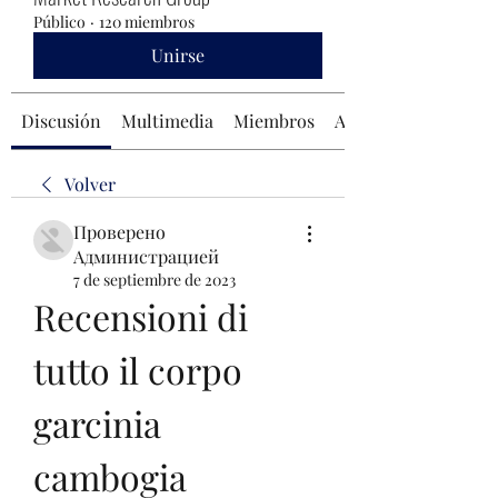
Público
·
120 miembros
Unirse
Discusión
Multimedia
Miembros
Acerca de
Volver
Проверено
Администрацией
7 de septiembre de 2023
Recensioni di 
tutto il corpo 
garcinia 
cambogia