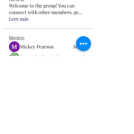
Welcome to the group! You can
connect with other members, ge
...
Leer más
Miembros
Mickey Pearson
Seguir
Francais ChatGPT
Seguir
Steven Burgees
Seguir
Hench Ludwig
Seguir
雅文 孔
Seguir
Ver todos los miembros (120)