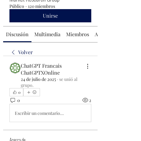
Público
·
120 miembros
Unirse
Discusión
Multimedia
Miembros
Acerca de
Volver
ChatGPT Francais
ChatGPTXOnline
24 de julio de 2025
·
se unió al
grupo.
0
0
2
Escribir un comentario...
Acerca de