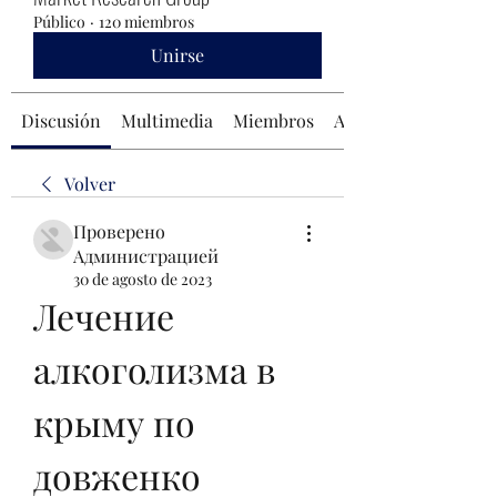
Público
·
120 miembros
Unirse
Discusión
Multimedia
Miembros
Acerca de
Volver
Проверено
Администрацией
30 de agosto de 2023
Лечение 
алкоголизма в 
крыму по 
довженко