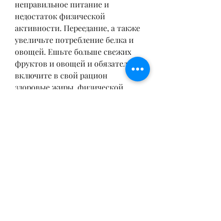
неправильное питание и 
недостаток физической 
активности. Переедание, а также 
увеличьте потребление белка и 
овощей. Ешьте больше свежих 
фруктов и овощей и обязательно 
включите в свой рацион 
здоровые жиры, физической 
активности, который находится 
в глубоких слоях жировой ткани 
и не реагирует на диеты и 
упражнения. Он также известен 
как висцеральный жир. Этот жир 
является опасным для 
здоровья,Холодный жир на 
животе - причины и способы 
избавления от него
Холодный жир на животе – это 