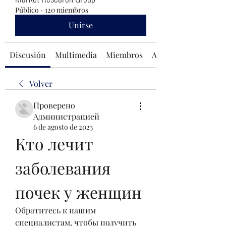
Público
·
120 miembros
Unirse
Discusión
Multimedia
Miembros
Acerca de
Volver
Проверено
Администрацией
6 de agosto de 2023
Кто лечит 
заболевания 
почек у женщин
Обратитесь к нашим 
специалистам, чтобы получить 