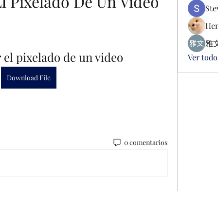
l Pixelado De Un Video
Ste
Hen
雅文
el pixelado de un video
Ver todo
Download File
0 comentarios