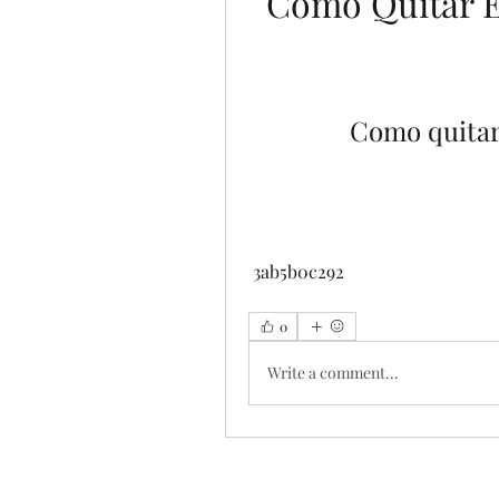
Como Quitar E
Como quitar 
 3ab5b0c292
0
Write a comment...