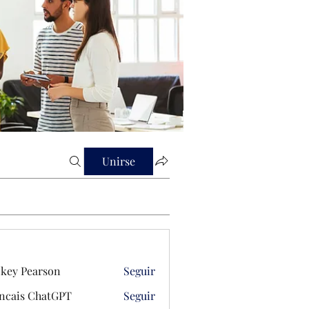
Unirse
key Pearson
Seguir
ncais ChatGPT
Seguir