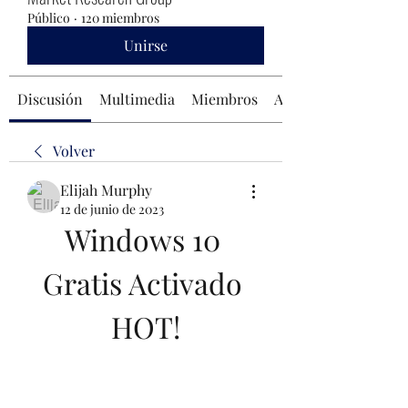
Público
·
120 miembros
Unirse
Discusión
Multimedia
Miembros
Acerca de
Volver
Elijah Murphy
12 de junio de 2023
Windows 10 
Gratis Activado 
HOT!