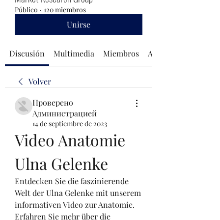
Público
·
120 miembros
Unirse
Discusión
Multimedia
Miembros
Acerca de
Volver
Проверено
Администрацией
14 de septiembre de 2023
Video Anatomie 
Ulna Gelenke
Entdecken Sie die faszinierende 
Welt der Ulna Gelenke mit unserem 
informativen Video zur Anatomie. 
Erfahren Sie mehr über die 