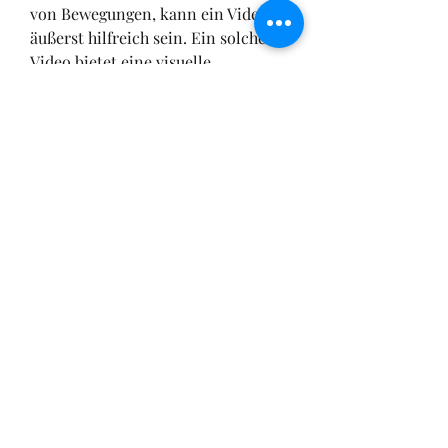
von Bewegungen, kann ein Video 
äußerst hilfreich sein. Ein solches 
Video bietet eine visuelle 
Darstellung der Strukturen und 
Bewegungen und kann sowohl für 
medizinische Fachleute als auch für 
Laien von großem Nutzen sein.
In einem Video zur Anatomie der 
Ulna-Gelenke wird normalerweise 
der gesamte Verlauf der Ulna vom 
Ellenbogen bis zum Handgelenk 
gezeigt. Es werden die 
verschiedenen Abschnitte des 
Knochens hervorgehoben, 
einschließlich des Olekranons, das 
eine komplexe Struktur aufweist 
und mehrere verschiedene Gelenke 
umfasst.