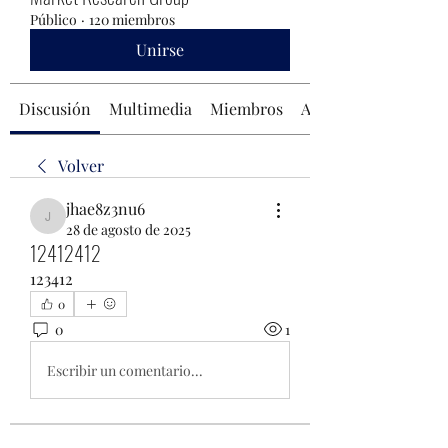
Público
·
120 miembros
Unirse
Discusión
Multimedia
Miembros
Acerca de
Volver
jhae8z3nu6
jhae8z3nu6
28 de agosto de 2025
12412412
123412
0
0
1
Escribir un comentario...