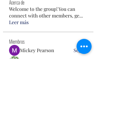
Acerca de
Welcome to the group! You can
connect with other members, ge
...
Leer más
Miembros
Mickey Pearson
Seguir
Francais ChatGPT
Seguir
Steven Burgees
Seguir
Hench Ludwig
Seguir
雅文 孔
Seguir
Ver todos los miembros (120)