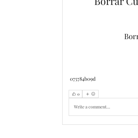
Borrar C
Borr
 075784b09d
0
Write a comment...