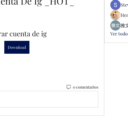
uenta De Ig _HOT_
Ste
Hen
雅文
ar cuenta de ig
Ver todo
Download
0 comentarios