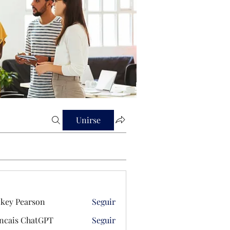
Unirse
key Pearson
Seguir
ncais ChatGPT
Seguir