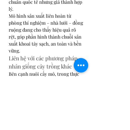
chuẩn quốc tế nhưng giá thành hợp 
lý.
Mô hình sản xuất liên hoàn từ 
phòng thí nghiệm – nhà lưới – đồng 
ruộng đang cho thấy hiệu quả rõ 
rệt, góp phần hình thành chuỗi sản 
xuất khoai tây sạch, an toàn và bền 
vững.
Liên hệ với các phương pháp 
nhân giống cây trồng khác
Bên cạnh nuôi cấy mô, trong thực 
tế sản xuất nông nghiệp, nhiều loại 
cây ăn trái như sầu riêng vẫn được 
nhân giống phổ biến bằng các 
phương pháp truyền thống như 
giâm cành. Việc nắm vững kỹ thuật 
nhân giống phù hợp với từng loại 
cây sẽ giúp người nông dân chủ 
động hơn trong sản xuất. Bạn đọc 