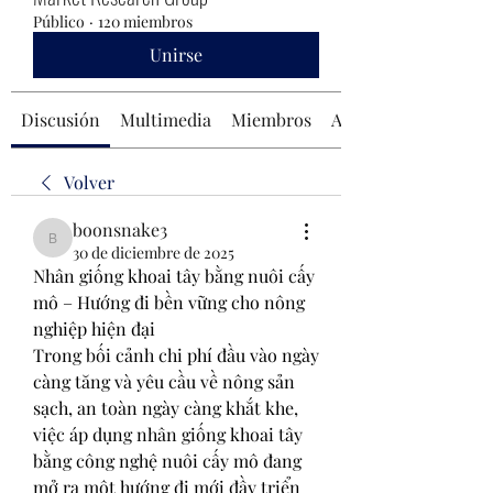
Público
·
120 miembros
Unirse
Discusión
Multimedia
Miembros
Acerca de
Volver
boonsnake3
boonsnake3
30 de diciembre de 2025
Nhân giống khoai tây bằng nuôi cấy 
mô – Hướng đi bền vững cho nông 
nghiệp hiện đại
Trong bối cảnh chi phí đầu vào ngày 
càng tăng và yêu cầu về nông sản 
sạch, an toàn ngày càng khắt khe, 
việc áp dụng nhân giống khoai tây 
bằng công nghệ nuôi cấy mô đang 
mở ra một hướng đi mới đầy triển 