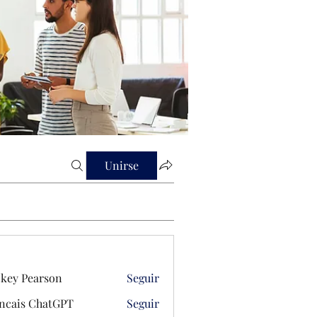
Unirse
key Pearson
Seguir
ncais ChatGPT
Seguir