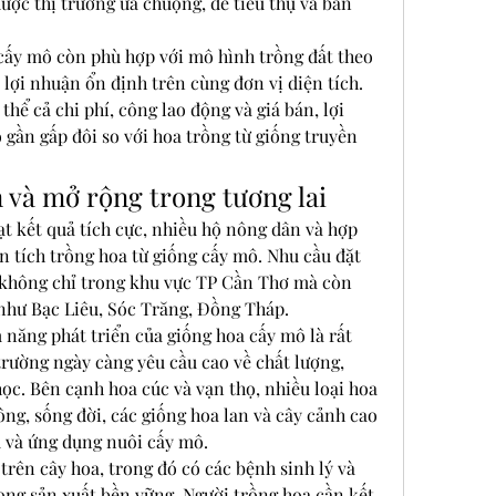
ợc thị trường ưa chuộng, dễ tiêu thụ và bán 
cấy mô còn phù hợp với mô hình trồng đất theo 
lợi nhuận ổn định trên cùng đơn vị diện tích. 
thể cả chi phí, công lao động và giá bán, lợi 
gần gấp đôi so với hoa trồng từ giống truyền 
 và mở rộng trong tương lai
t kết quả tích cực, nhiều hộ nông dân và hợp 
 tích trồng hoa từ giống cấy mô. Nhu cầu đặt 
 không chỉ trong khu vực TP Cần Thơ mà còn 
 như Bạc Liêu, Sóc Trăng, Đồng Tháp.
năng phát triển của giống hoa cấy mô là rất 
 trường ngày càng yêu cầu cao về chất lượng, 
ọc. Bên cạnh hoa cúc và vạn thọ, nhiều loại hoa 
g, sống đời, các giống hoa lan và cây cảnh cao 
 và ứng dụng nuôi cấy mô.
trên cây hoa, trong đó có các bệnh sinh lý và 
rong sản xuất bền vững. Người trồng hoa cần kết 