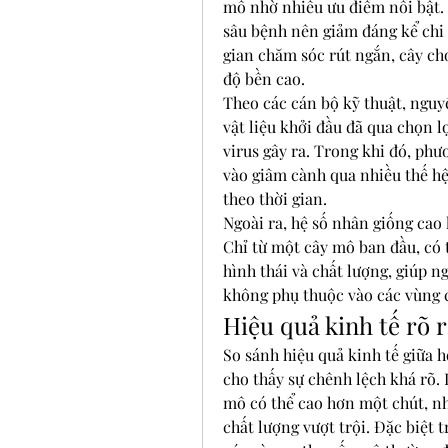
mô nhờ nhiều ưu điểm nổi bật. T
sâu bệnh nên giảm đáng kể chi 
gian chăm sóc rút ngắn, cây cho
độ bền cao.
Theo các cán bộ kỹ thuật, nguy
vật liệu khởi đầu đã qua chọn l
virus gây ra. Trong khi đó, ph
vào giâm cành qua nhiều thế hệ
theo thời gian.
Ngoài ra, hệ số nhân giống cao 
Chỉ từ một cây mô ban đầu, có 
hình thái và chất lượng, giúp 
không phụ thuộc vào các vùng 
Hiệu quả kinh tế rõ r
So sánh hiệu quả kinh tế giữa h
cho thấy sự chênh lệch khá rõ. 
mô có thể cao hơn một chút, nh
chất lượng vượt trội. Đặc biệt 