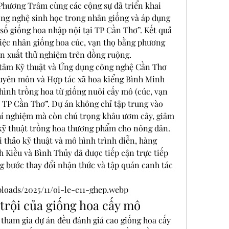
hương Trâm cùng các cộng sự đã triển khai 
ng nghệ sinh học trong nhân giống và áp dụng 
số giống hoa nhập nội tại TP Cần Thơ”. Kết quả 
việc nhân giống hoa cúc, vạn thọ bằng phương 
ản xuất thử nghiệm trên đồng ruộng.
 tâm Kỹ thuật và Ứng dụng công nghệ Cần Thơ 
uyên môn và Hợp tác xã hoa kiểng Bình Minh 
hình trồng hoa từ giống nuôi cấy mô (cúc, vạn 
 TP Cần Thơ”. Dự án không chỉ tập trung vào 
hí nghiệm mà còn chú trọng khâu ươm cây, giâm 
 kỹ thuật trồng hoa thương phẩm cho nông dân.
 thảo kỹ thuật và mô hình trình diễn, hàng 
 Kiều và Bình Thủy đã được tiếp cận trực tiếp 
g bước thay đổi nhận thức và tập quán canh tác 
ploads/2025/11/oi-le-c11-ghep.webp
trội của giống hoa cấy mô
 tham gia dự án đều đánh giá cao giống hoa cấy 