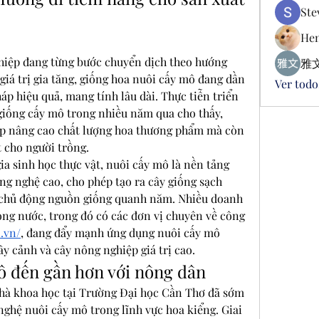
Ste
Hen
iệp đang từng bước chuyển dịch theo hướng 
雅文
giá trị gia tăng, giống hoa nuôi cấy mô đang dần 
Ver todo
áp hiệu quả, mang tính lâu dài. Thực tiễn triển 
giống cấy mô trong nhiều năm qua cho thấy, 
p nâng cao chất lượng hoa thương phẩm mà còn 
t cho người trồng.
a sinh học thực vật, nuôi cấy mô là nền tảng 
g nghệ cao, cho phép tạo ra cây giống sạch 
 chủ động nguồn giống quanh năm. Nhiều doanh 
ong nước, trong đó có các đơn vị chuyên về công 
n.vn/
, đang đẩy mạnh ứng dụng nuôi cấy mô 
ây cảnh và cây nông nghiệp giá trị cao.
ô đến gần hơn với nông dân
à khoa học tại Trường Đại học Cần Thơ đã sớm 
ghệ nuôi cấy mô trong lĩnh vực hoa kiểng. Giai 