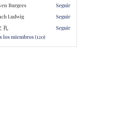
ven Burgees
Seguir
ch Ludwig
Seguir
 孔
Seguir
s los miembros (120)