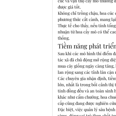
cúc và vạn thọ cấy mô thường đư
được giá tốt.
Không chỉ trồng chậu, hoa cúc 
phương thức cắt cành, mang lại 
Thực tế cho thấy, nếu tính tổng 
nhuận từ hoa cấy mô có thể cao 
thống.
Tiềm năng phát triển
Sau khi các mô hình thí điểm đạ
tác xã đã chủ động mở rộng diện
mua cây giống ngày càng tăng,
lan rộng sang các tỉnh lân cận
Các chuyên gia nhận định, tiềm 
lớn, nhất là trong bối cảnh thị
tính đồng đều và an toàn sinh h
khác như cẩm chướng, hoa chuôn
cấp cũng đang được nghiên cứu
Đặc biệt, việc quản lý sâu bệnh 
virus, đóng vai trò then chốt t