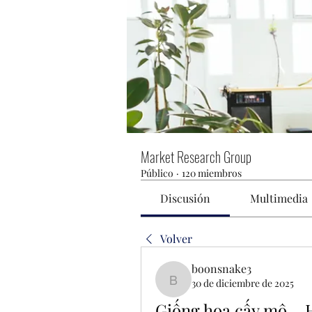
Market Research Group
Público
·
120 miembros
Discusión
Multimedia
Volver
boonsnake3
30 de diciembre de 2025
boonsnake3
Giống hoa cấy mô – H