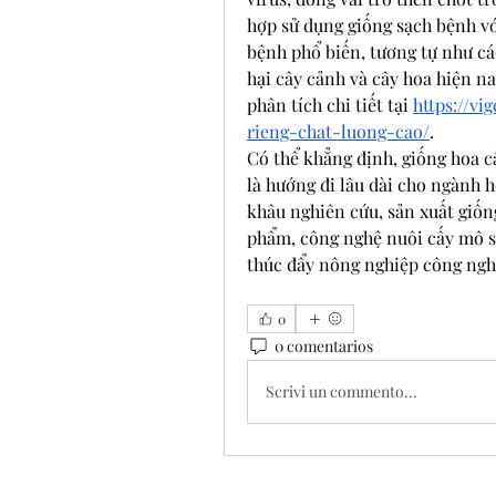
hợp sử dụng giống sạch bệnh vớ
bệnh phổ biến, tương tự như cá
hại cây cảnh và cây hoa hiện na
phân tích chi tiết tại 
https://v
rieng-chat-luong-cao/
.
Có thể khẳng định, giống hoa c
là hướng đi lâu dài cho ngành h
khâu nghiên cứu, sản xuất giống
phẩm, công nghệ nuôi cấy mô s
thúc đẩy nông nghiệp công nghệ
0
0 comentarios
Scrivi un commento...