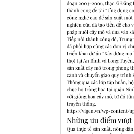
đoạn 2003–2006, thạc sĩ Đặng P
thành công đề tài “Ứng dụng cô
công nghệ cao để sản xuất một 
nghiên cứu đã tạo tiền đề cho 
pháp nuôi cấy mô và đưa vào s
Tiếp nối thành công đó, Trung
đã phối hợp cùng các đơn vị ch
triển khai dự án “Xây dựng mô 
thọ) tại An Bình và Long Tuyền,
sản xuất cây mô trong phòng t
cành và chuyển giao quy trình
Thông qua các lớp tập huấn, hội
chục hộ trồng hoa tại quận Ninh
với giống hoa cấy mô, từ đó từn
truyền thống.
https://vigen.vn/wp-content/u
Những ưu điểm vượt 
Qua thực tế sản xuất, nông dân