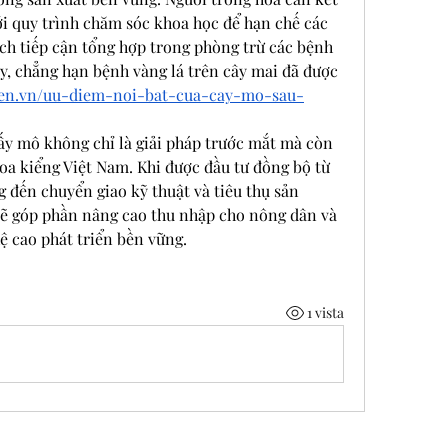
i quy trình chăm sóc khoa học để hạn chế các 
ch tiếp cận tổng hợp trong phòng trừ các bệnh 
y, chẳng hạn bệnh vàng lá trên cây mai đã được 
igen.vn/uu-diem-noi-bat-cua-cay-mo-sau-
ấy mô không chỉ là giải pháp trước mắt mà còn 
oa kiểng Việt Nam. Khi được đầu tư đồng bộ từ 
 đến chuyển giao kỹ thuật và tiêu thụ sản 
ẽ góp phần nâng cao thu nhập cho nông dân và 
 cao phát triển bền vững.
1 vista