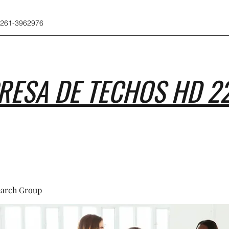
 261-3962976
RESA DE TECHOS HD 2
earch Group