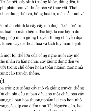
rước hết, cây sinh trưởng khỏe, đồng đều, ít 
phí phân bón và thuốc bảo vệ thực vật. Thời 
 hoa đúng thời vụ, bông hoa to, màu sắc tươi và 
ên nhân chính là cây cấy mô được “trẻ hóa” từ 
ọc, loại bỏ mầm bệnh, đặc biệt là các bệnh do 
ương pháp nhân giống truyền thống chủ yếu dựa 
, khiến cây dễ thoái hóa và tích lũy mầm bệnh 
là một lợi thế lớn của công nghệ nuôi cấy mô. 
thể nhân ra hàng chục cây giống đồng đều về 
người trồng chủ động hoàn toàn nguồn giống mà 
cung cấp truyền thống.
ệt
oa trồng từ giống cấy mô và giống truyền thống 
Dù chi phí đầu tư ban đầu cho một chậu hoa cấy 
ưng giá bán hoa thương phẩm lại cao hơn nhờ 
trong các dịp cao điểm như Tết Nguyên đán, hoa 