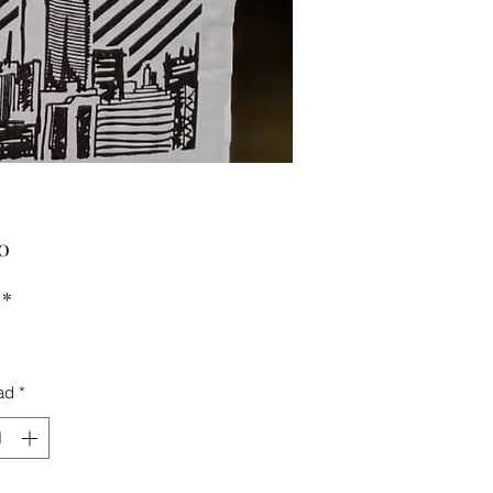
Precio
0
*
ad
*