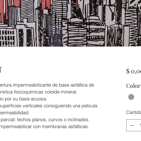
T
$ 0,0
ertura impermeabilizante de base asfáltica de 
Color
istica fisicoquimicas coloide mineral, 
frío por su base acuosa.
superficies verticales consiguiendo una pelicula 
Cantid
permeabilidad.
parcial: techos planos, curvos o inclinados. 
impermeabilizar con membranas asfálticas.