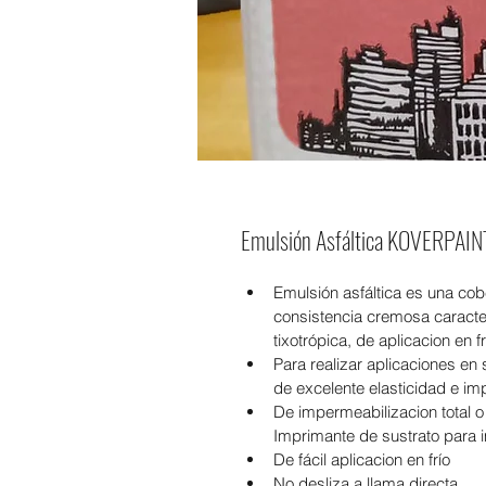
Emulsión Asfáltica KOVERPAIN
Emulsión asfáltica es una cob
consistencia cremosa caracter
tixotrópica, de aplicacion en 
Para realizar aplicaciones en 
de excelente elasticidad e im
De impermeabilizacion total o 
Imprimante de sustrato para 
De fácil aplicacion en frío
No desliza a llama directa