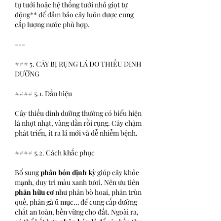
tự tưới hoặc hệ thống tưới nhỏ giọt tự 
động** để đảm bảo cây luôn được cung 
cấp lượng nước phù hợp.
---
### 5. CÂY BỊ RỤNG LÁ DO THIẾU DINH 
DƯỠNG
#### 5.1. Dấu hiệu
Cây thiếu dinh dưỡng thường có biểu hiện 
lá nhợt nhạt, vàng dần rồi rụng. Cây chậm 
phát triển, ít ra lá mới và dễ nhiễm bệnh.
#### 5.2. Cách khắc phục
Bổ sung 
phân bón định kỳ
 giúp cây khỏe 
mạnh, duy trì màu xanh tươi. Nên ưu tiên 
phân hữu cơ
 như phân bò hoai, phân trùn 
quế, phân gà ủ mục… để cung cấp dưỡng 
chất an toàn, bền vững cho đất. Ngoài ra, 