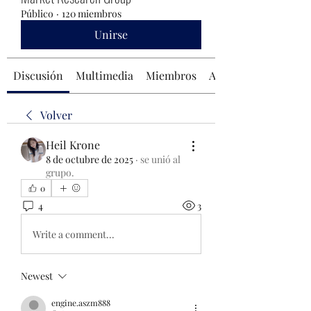
Público
·
120 miembros
Unirse
Discusión
Multimedia
Miembros
Acerca de
Volver
Heil Krone
8 de octubre de 2025
·
se unió al
grupo.
0
4
3
Write a comment...
Newest
engine.aszm888