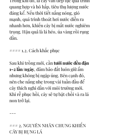
Trong khi đó, lá cây vẫn tiếp tục quá trình 
quang hợp và hô hấp, tiêu thụ lượng nước 
đáng kể. Nếu thời tiết nắng nóng, gió 
mạnh, quá trình thoát hơi nước diễn ra 
nhanh hơn, khiến cây bị mất nước nghiêm 
trọng. Hậu quả là lá héo, úa vàng rồi rụng 
dần.
#### 1.2. Cách khắc phục
Sau khi trồng mới, cần 
tưới nước đều đặn 
1–2 lần/ngày
, đảm bảo đất luôn giữ ẩm 
nhưng không bị ngập úng. Bên cạnh đó, 
nên che nắng nhẹ trong vài tuần đầu để 
cây thích nghi dần với môi trường mới. 
Khi rễ phục hồi, cây sẽ tự bật chồi và ra lá 
non trở lại.
---
### 2. NGUYÊN NHÂN CHUNG KHIẾN 
CÂY BỊ RỤNG LÁ