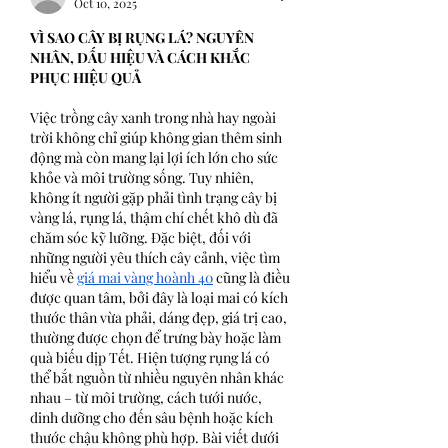
Oct 10, 2025
VÌ SAO CÂY BỊ RỤNG LÁ? NGUYÊN 
NHÂN, DẤU HIỆU VÀ CÁCH KHẮC 
PHỤC HIỆU QUẢ
Việc trồng cây xanh trong nhà hay ngoài 
trời không chỉ giúp không gian thêm sinh 
động mà còn mang lại lợi ích lớn cho sức 
khỏe và môi trường sống. Tuy nhiên, 
không ít người gặp phải tình trạng cây bị 
vàng lá, rụng lá, thậm chí chết khô dù đã 
chăm sóc kỹ lưỡng. Đặc biệt, đối với 
những người yêu thích cây cảnh, việc tìm 
hiểu về 
giá mai vàng hoành 40
 cũng là điều 
được quan tâm, bởi đây là loại mai có kích 
thước thân vừa phải, dáng đẹp, giá trị cao, 
thường được chọn để trưng bày hoặc làm 
quà biếu dịp Tết. Hiện tượng rụng lá có 
thể bắt nguồn từ nhiều nguyên nhân khác 
nhau – từ môi trường, cách tưới nước, 
dinh dưỡng cho đến sâu bệnh hoặc kích 
thước chậu không phù hợp. Bài viết dưới 