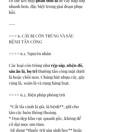
có thể kết hợp 
phân bón lá
 để cây hấp thụ 
nhanh hơn, đặc biệt trong giai đoạn phục 
hồi.
---
### 6. CÂY BỊ CÔN TRÙNG VÀ SÂU 
BỆNH TẤN CÔNG
#### 6.1. Nguyên nhân
Các loại côn trùng như 
rệp sáp, nhện đỏ, 
sâu ăn lá, bọ trĩ
 thường tấn công mặt dưới 
lá hoặc chồi non. Chúng hút nhựa cây, gây 
vàng lá, xoăn lá và rụng hàng loạt.
#### 6.2. Biện pháp phòng trừ
*Cắt tỉa cành lá già, lá bệnh**, giữ cho 
tán cây luôn thông thoáng.
* Dọn dẹp khu vực quanh gốc, không để 
cỏ dại mọc um tùm.
 Sử dụng 
*thuốc trừ sâu sinh học** hoặc 