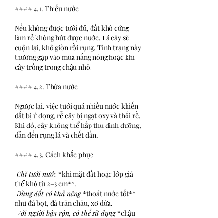
#### 4.1. Thiếu nước
Nếu không được tưới đủ, đất khô cứng 
làm rễ không hút được nước. Lá cây sẽ 
cuộn lại, khô giòn rồi rụng. Tình trạng này 
thường gặp vào mùa nắng nóng hoặc khi 
cây trồng trong chậu nhỏ.
#### 4.2. Thừa nước
Ngược lại, việc tưới quá nhiều nước khiến 
đất bị ứ đọng, rễ cây bị ngạt oxy và thối rễ. 
Khi đó, cây không thể hấp thu dinh dưỡng, 
dẫn đến rụng lá và chết dần.
#### 4.3. Cách khắc phục
 Chỉ tưới nước 
*khi mặt đất hoặc lớp giá 
thể khô từ 2–3 cm**.
 Dùng đất có khả năng 
*thoát nước tốt** 
như đá bọt, đá trân châu, xơ dừa.
 Với người bận rộn, có thể sử dụng 
*chậu 