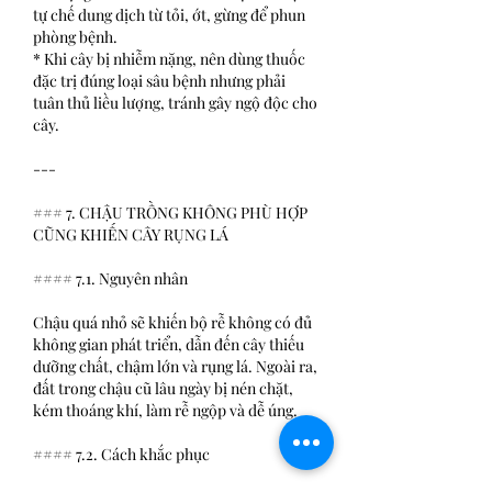
tự chế dung dịch từ tỏi, ớt, gừng để phun 
phòng bệnh.
* Khi cây bị nhiễm nặng, nên dùng thuốc 
đặc trị đúng loại sâu bệnh nhưng phải 
tuân thủ liều lượng, tránh gây ngộ độc cho 
cây.
---
### 7. CHẬU TRỒNG KHÔNG PHÙ HỢP 
CŨNG KHIẾN CÂY RỤNG LÁ
#### 7.1. Nguyên nhân
Chậu quá nhỏ sẽ khiến bộ rễ không có đủ 
không gian phát triển, dẫn đến cây thiếu 
dưỡng chất, chậm lớn và rụng lá. Ngoài ra, 
đất trong chậu cũ lâu ngày bị nén chặt, 
kém thoáng khí, làm rễ ngộp và dễ úng.
#### 7.2. Cách khắc phục