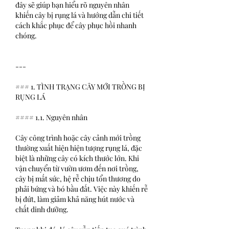
đây sẽ giúp bạn hiểu rõ nguyên nhân 
khiến cây bị rụng lá và hướng dẫn chi tiết 
cách khắc phục để cây phục hồi nhanh 
chóng.
---
### 1. TÌNH TRẠNG CÂY MỚI TRỒNG BỊ 
RỤNG LÁ
#### 1.1. Nguyên nhân
Cây công trình hoặc cây cảnh mới trồng 
thường xuất hiện hiện tượng rụng lá, đặc 
biệt là những cây có kích thước lớn. Khi 
vận chuyển từ vườn ươm đến nơi trồng, 
cây bị mất sức, hệ rễ chịu tổn thương do 
phải bứng và bó bầu đất. Việc này khiến rễ 
bị đứt, làm giảm khả năng hút nước và 
chất dinh dưỡng.