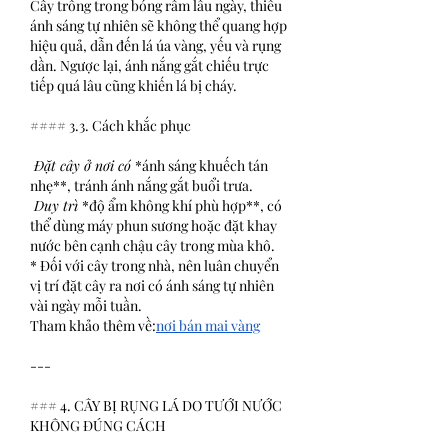
Cây trồng trong bóng râm lâu ngày, thiếu 
ánh sáng tự nhiên sẽ không thể quang hợp 
hiệu quả, dẫn đến lá úa vàng, yếu và rụng 
dần. Ngược lại, ánh nắng gắt chiếu trực 
tiếp quá lâu cũng khiến lá bị cháy.
#### 3.3. Cách khắc phục
 Đặt cây ở nơi có 
*ánh sáng khuếch tán 
nhẹ**, tránh ánh nắng gắt buổi trưa.
 Duy trì 
*độ ẩm không khí phù hợp**, có 
thể dùng máy phun sương hoặc đặt khay 
nước bên cạnh chậu cây trong mùa khô.
* Đối với cây trong nhà, nên luân chuyển 
vị trí đặt cây ra nơi có ánh sáng tự nhiên 
vài ngày mỗi tuần.
Tham khảo thêm về:
nơi bán mai vàng
---
### 4. CÂY BỊ RỤNG LÁ DO TƯỚI NƯỚC 
KHÔNG ĐÚNG CÁCH