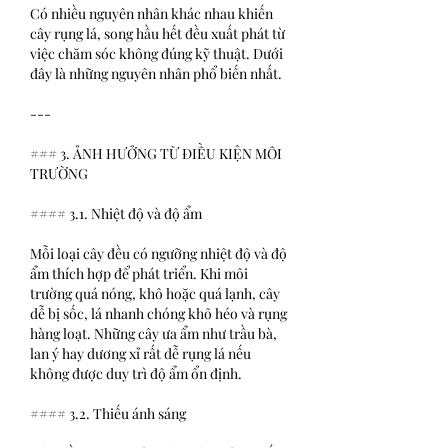
Có nhiều nguyên nhân khác nhau khiến 
cây rụng lá, song hầu hết đều xuất phát từ 
việc chăm sóc không đúng kỹ thuật. Dưới 
đây là những nguyên nhân phổ biến nhất.
---
### 3. ẢNH HƯỞNG TỪ ĐIỀU KIỆN MÔI 
TRƯỜNG
#### 3.1. Nhiệt độ và độ ẩm
Mỗi loại cây đều có ngưỡng nhiệt độ và độ 
ẩm thích hợp để phát triển. Khi môi 
trường quá nóng, khô hoặc quá lạnh, cây 
dễ bị sốc, lá nhanh chóng khô héo và rụng 
hàng loạt. Những cây ưa ẩm như trầu bà, 
lan ý hay dương xỉ rất dễ rụng lá nếu 
không được duy trì độ ẩm ổn định.
#### 3.2. Thiếu ánh sáng