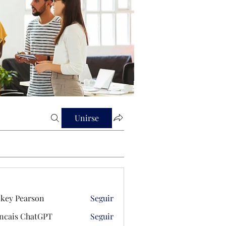
Unirse
key Pearson
Seguir
ncais ChatGPT
Seguir