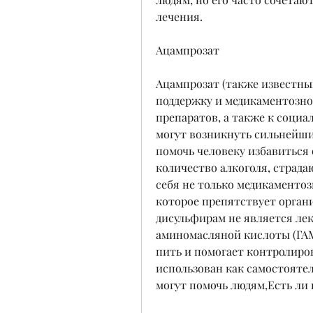
лечения.
Ацампрозат
Ацампрозат (также известный
поддержку и медикаментозное
препаратов, а также к социал
могут возникнуть сильнейши
помочь человеку избавиться 
количество алкоголя, страда
себя не только медикаментозн
которое препятствует органи
дисульфирам не является ле
аминомасляной кислоты (ГАМК
пить и помогает контролиро
использован как самостоятел
могут помочь людям,Есть ли