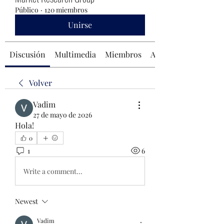
Público
·
120 miembros
Unirse
Discusión
Multimedia
Miembros
Acerca de
Volver
Vadim
27 de mayo de 2026
Hola!
0
1
6
Write a comment...
Newest
Vadim