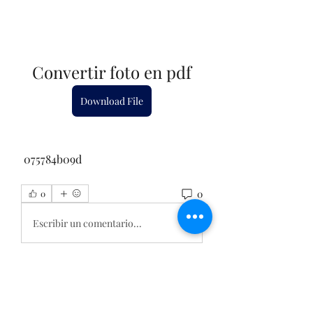
Convertir foto en pdf
Download File
 075784b09d
0
0
Escribir un comentario...
Acerca de
Welcome to the group! You can