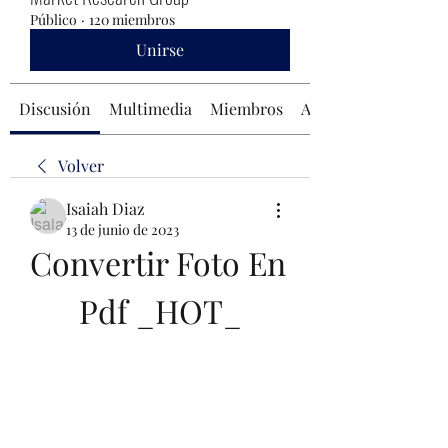
Público
·
120 miembros
Unirse
Discusión
Multimedia
Miembros
Acerca de
Volver
Isaiah Diaz
13 de junio de 2023
Convertir Foto En 
Pdf _HOT_