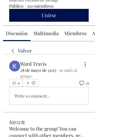
Público
·
120 miembros
Unirse
Discusión
Multimedia
Miembros
Acerca de
Volver
Ward Travis
28 de mayo de 2025
·
se unió al
grupo.
0
0
Write a comment...
Acerca de
Welcome to the group! You can
connect with other members, ge
...