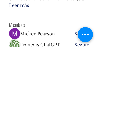
Leer más
Miembros
Mickey Pearson
Seguir
Francais ChatGPT
Seguir
Steven Burgees
Seguir
Hench Ludwig
Seguir
雅文 孔
Seguir
Ver todos los miembros (120)
techoshd22@gmail.com