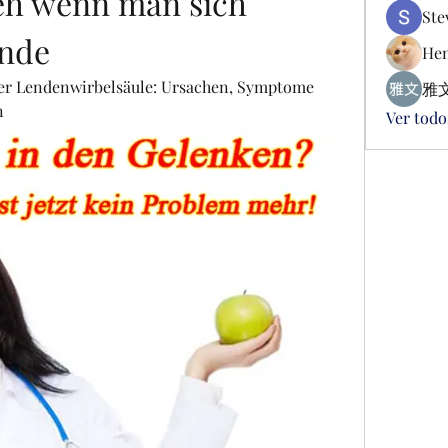
eh wenn man sich 
Ste
ende
Hen
er Lendenwirbelsäule: Ursachen, Symptome 
雅文
n
Ver todo