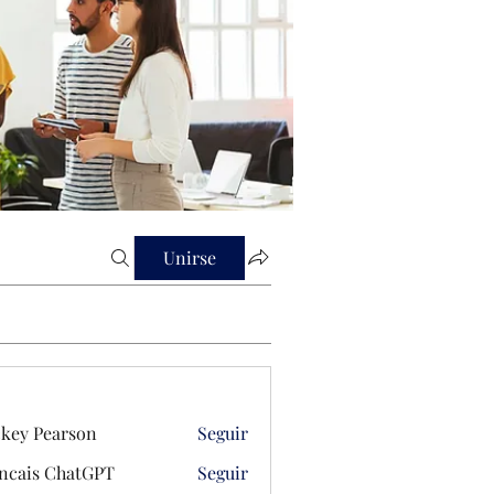
Unirse
key Pearson
Seguir
ncais ChatGPT
Seguir