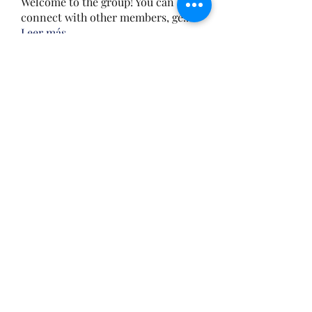
Welcome to the group! You can
connect with other members, ge
...
Leer más
Miembros
Mickey Pearson
Seguir
Francais ChatGPT
Seguir
Steven Burgees
Seguir
Hench Ludwig
Seguir
雅文 孔
Seguir
Ver todos los miembros (120)
techoshd22@gmail.com