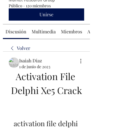
Público
·
120 miembros
Unirse
Discusión
Multimedia
Miembros
Acerca de
Volver
Isaiah Diaz
1 de junio de 2023
Activation File 
Delphi Xe5 Crack
activation file delphi 