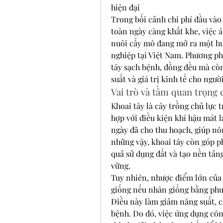
hiện đại
Trong bối cảnh chi phí đầu vào 
toàn ngày càng khắt khe, việc 
nuôi cấy mô đang mở ra một hư
nghiệp tại Việt Nam. Phương ph
tây sạch bệnh, đồng đều mà còn
suất và giá trị kinh tế cho ngư
Vai trò và tầm quan trọng c
Khoai tây là cây trồng chủ lực 
hợp với điều kiện khí hậu mát l
ngày đã cho thu hoạch, giúp n
những vậy, khoai tây còn góp p
quả sử dụng đất và tạo nền tản
vững.
Tuy nhiên, nhược điểm lớn của k
giống nếu nhân giống bằng phươ
Điều này làm giảm năng suất, ch
bệnh. Do đó, việc ứng dụng công