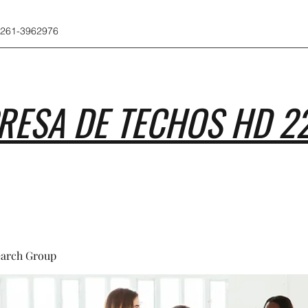
 261-3962976
RESA DE TECHOS HD 2
earch Group