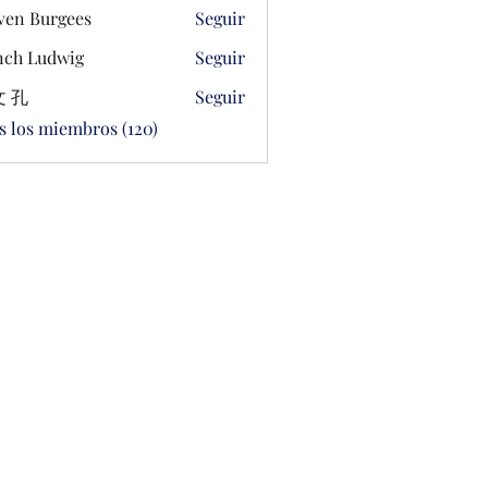
ven Burgees
Seguir
ch Ludwig
Seguir
 孔
Seguir
s los miembros (120)