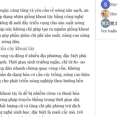
Ste
ngày càng tăng và yêu cầu về nông sản sạch, an 
Hen
áp dụng nhân giống khoai tây bằng công nghệ 
ớng đi mới đầy triển vọng cho sản xuất nông 
雅文
áp này không chỉ giúp tạo ra nguồn giống khoai 
Ver todo
 góp phần giảm chi phí sản xuất, nâng cao năng 
ời nông dân.
ủa cây khoai tây
trong vụ đông ở nhiều địa phương, đặc biệt phù 
ạnh. Thời gian sinh trưởng ngắn, chỉ từ 80–90 
ông dân nhanh chóng quay vòng vốn. Không 
hần đa dạng hóa cơ cấu cây trồng, nâng cao hiệu 
g cho phát triển nông nghiệp theo hướng bền 
hoai tây là dễ bị nhiễm virus và thoái hóa 
ng pháp truyền thống trong thời gian dài. 
ất lượng củ và tăng chi phí phòng trừ dịch 
 nghệ sinh học, đặc biệt là nuôi cấy mô, trở 