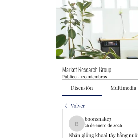
Market Research Group
Público
·
120 miembros
Discusión
Multimedia
Volver
boonsnake3
26 de enero de 2026
boonsnake3
Nhân giống khoai tây bằng nuô