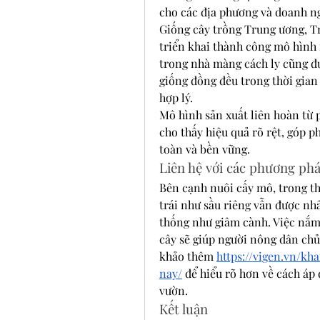
cho các địa phương và doanh ng
Giống cây trồng Trung ương, T
triển khai thành công mô hình n
trong nhà màng cách ly cũng đư
giống đồng đều trong thời gian 
hợp lý.
Mô hình sản xuất liên hoàn từ 
cho thấy hiệu quả rõ rệt, góp p
toàn và bền vững.
Liên hệ với các phương ph
Bên cạnh nuôi cấy mô, trong thự
trái như sầu riêng vẫn được nh
thống như giâm cành. Việc nắm 
cây sẽ giúp người nông dân chủ
khảo thêm 
https://vigen.vn/k
nay/
 để hiểu rõ hơn về cách áp
vườn.
Kết luận