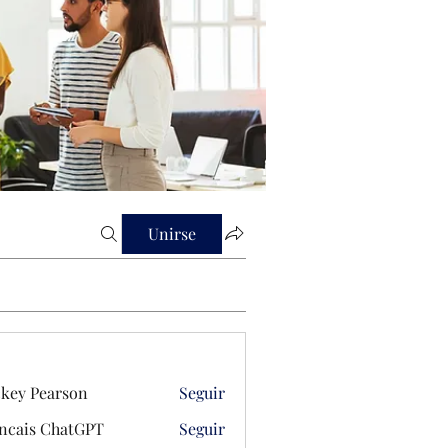
Unirse
key Pearson
Seguir
ncais ChatGPT
Seguir