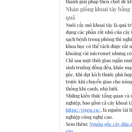
thành giải pháp then chốt để k
Nhân giống khoai tây bằng n
quả
Nuôi cấy mô khoai tây là quá tr
dụng các phần rất nhỏ của cây (
sạch bệnh trong phòng thí nghi
khoa học có thể tách được rất n
khoảng vài micromet nhưng có 
Chỉ sau một thời gian ngắn nuô
sinh trưởng đồng đều, khỏe mạn
gốc. Khi đạt kích thước phù hợp
trước khi chuyển giao cho nông
thống khí canh, nhà lưới.
Những kiến thức tổng quan và 
https://vigen.vn/
, là nguồn tài
nghiệp công nghệ cao.
Xem thêm: 
Nguồn gốc cây dừa sá
sáp