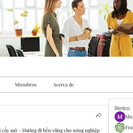
Miembros
Acerca de
Miembros
Mic
Fra
i cấy mô – Hướng đi bền vững cho nông nghiệp 