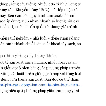
hiệp giống cây trồng. Nhiều đơn vị như Công ty 
rung tâm Khuyến nông Hà Nội đã tiếp nhận và 
ày. Bên cạnh đó, quy trình sản xuất củ mini 
ợc áp dụng, giúp nhân nhanh số lượng lớn cây 
ngắn, đạt tiêu chuẩn quốc tế nhưng giá thành 
phòng thí nghiệm – nhà lưới – đồng ruộng đang 
hần hình thành chuỗi sản xuất khoai tây sạch, an 
áp nhân giống cây trồng khác
c tế sản xuất nông nghiệp, nhiều loại cây ăn 
ân giống phổ biến bằng các phương pháp truyền 
vững kỹ thuật nhân giống phù hợp với từng loại 
 động hơn trong sản xuất. Bạn đọc có thể tham 
ham-pha-cac-giong-lan-vanilla-pho-bien-hien-
 dụng hiệu quả phương pháp giâm cành ngay tại 