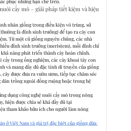
hắc phục những hạn chế trên.
uôi cấy mô – giải pháp tiết kiệm và hiệu 
ình nhân giống trong điều kiện vô trùng, sử 
thường là đỉnh sinh trưởng) để tạo ra cây con 
ệm. Từ một củ giống nguyên chủng, các nhà 
hiều đỉnh sinh trưởng (meristem), mỗi đỉnh chỉ 
khả năng phát triển thành cây hoàn chỉnh.
i cấy trong ống nghiệm, các cây khoai tây con 
h và mang đầy đủ đặc tính di truyền của giống 
, cây được đưa ra vườn ươm, tiếp tục chăm sóc 
 dân trồng ngoài đồng ruộng hoặc trong hệ 
ứng dụng công nghệ nuôi cấy mô trong nông 
nghiệp, bao gồm cả cây khoai tây, hiện được chia sẻ khá đầy đủ tại 
 liệu tham khảo hữu ích cho người làm nông 
p ở Việt Nam và giá trị đặc biệt của giống dừa 